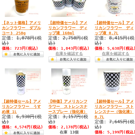
【ネット価格】アメリ
【超特価セール】アメ
【超特価セール】アメ
カンフラワー ダブル
リカンフラワー ディ
リカンフラワー ディ
コート 250g
ップ液 160ml
ップ液 0.7L
定価:
1,078円(税
定価:
2,750円(税
定価:
8,415円(税
込)
込)
込)
価格: 723円(税込)
価格: 1,843円(税込)
価格: 5,638円(税込
在庫を確認する
在庫を確認する
【超特価セール】アメ
【特価】アメリカンフ
【超特価セール】アメ
リカンフラワー うす
ラワー ストレンスナ
リカンフラワー スト
め液 1L
ースプレー（強化液）
レンスナー（強化液）
定価:
6,930円(税
定価:
3,157円(税
0.7L
込)
込)
定価:
7,645円(税
込)
価格: 4,574円(税込)
価格: 2,178円(税込)
在庫 13個
価格: 5,199円(税込