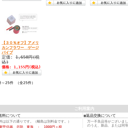
【３０％オフ】アメリ
カンフラワー ゲージ
パイプ
定価:
1,650円(税
込)
価格: 1,155円(税込)
件～25件 （全25件）
ご利用案内
送料について
■返品交換について
料は以下の通りです。（離島は別料金です。）
万一不良品等がございま
のうえ、新品、または同
東甲信越、北陸、東海 ： 1000円＋税