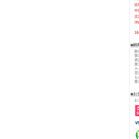
近
中
北
沖
1
■納
銀
業
表
業
カ
営
も
業
■お
お