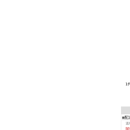
1
■配
送
関