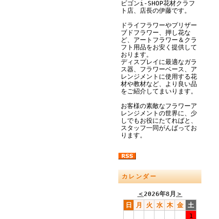
ビゴンi-SHOP花材クラフ
ト店、店長の伊藤です。
ドライフラワーやプリザー
ブドフラワー、押し花な
ど、アートフラワー＆クラ
フト用品をお安く提供して
おります。
ディスプレイに最適なガラ
ス器、フラワーベース、ア
レンジメントに使用する花
材や教材など、より良い品
をご紹介してまいります。
お客様の素敵なフラワーア
レンジメントの世界に、少
しでもお役にたてればと、
スタッフ一同がんばってお
ります。
カレンダー
＜
2026年8月
＞
日
月
火
水
木
金
土
1