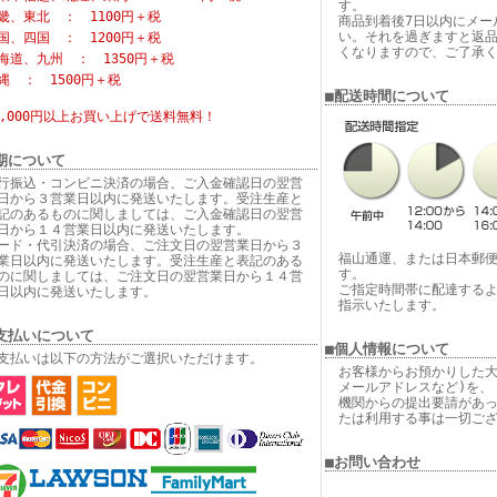
す。
畿、東北 ： 1100円＋税
商品到着後7日以内にメー
い。それを過ぎますと返
国、四国 ： 1200円＋税
くなりますので、ご了承
海道、九州 ： 1350円＋税
縄 ： 1500円＋税
■配送時間について
6,000円以上お買い上げで
送料無料！
期について
行振込・コンビニ決済の場合、ご入金確認日の翌営
日から３営業日以内に発送いたします。受注生産と
記のあるものに関しましては、ご入金確認日の翌営
日から１４営業日以内に発送いたします。
ード・代引決済の場合、ご注文日の翌営業日から３
福山通運、または日本郵
業日以内に発送いたします。受注生産と表記のある
す。
のに関しましては、ご注文日の翌営業日から１４営
ご指定時間帯に配達する
日以内に発送いたします。
指示いたします。
支払いについて
■個人情報について
支払いは以下の方法がご選択いただけます。
お客様からお預かりした大
メールアドレスなど)を、
機関からの提出要請があ
たは利用する事は一切ご
■お問い合わせ