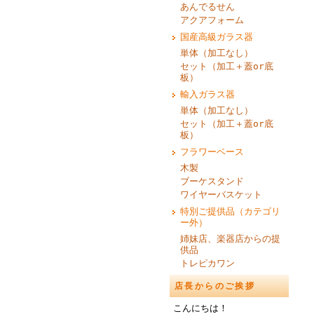
あんでるせん
アクアフォーム
国産高級ガラス器
単体（加工なし）
セット（加工＋蓋or底
板）
輸入ガラス器
単体（加工なし）
セット（加工＋蓋or底
板）
フラワーベース
木製
ブーケスタンド
ワイヤーバスケット
特別ご提供品（カテゴリ
ー外）
姉妹店、楽器店からの提
供品
トレピカワン
店長からのご挨拶
こんにちは！