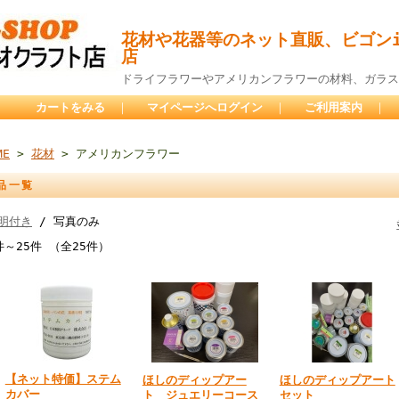
花材や花器等のネット直販、ビゴンi
店
ドライフラワーやアメリカンフラワーの材料、ガラス
カートをみる
｜
マイページへログイン
｜
ご利用案内
｜
ME
>
花材
> アメリカンフラワー
品一覧
明付き
/ 写真のみ
件～25件 （全25件）
【ネット特価】ステム
ほしのディップアー
ほしのディップアート
カバー
ト ジュエリーコース
セット