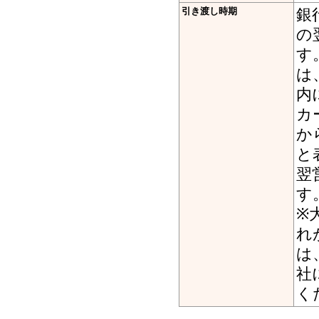
引き渡し時期
銀
の
す
は
内
カ
か
と
翌
す
※
れ
は
社
く