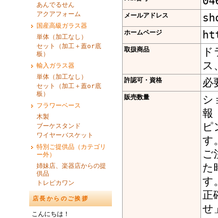
04
あんでるせん
アクアフォーム
メールアドレス
sh
国産高級ガラス器
ホームページ
ht
単体（加工なし）
セット（加工＋蓋or底
取扱商品
ド
板）
ス
輸入ガラス器
単体（加工なし）
許認可・資格
必
セット（加工＋蓋or底
板）
販売数量
シ
フラワーベース
報
木製
ピ
ブーケスタンド
ワイヤーバスケット
す
特別ご提供品（カテゴリ
ご
ー外）
た
姉妹店、楽器店からの提
供品
す
トレピカワン
正
店長からのご挨拶
せ
こんにちは！