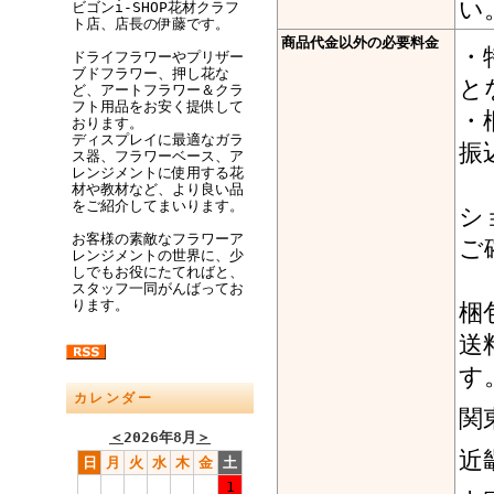
い
ビゴンi-SHOP花材クラフ
ト店、店長の伊藤です。
商品代金以外の必要料金
・
ドライフラワーやプリザー
ブドフラワー、押し花な
と
ど、アートフラワー＆クラ
フト用品をお安く提供して
・
おります。
ディスプレイに最適なガラ
振
ス器、フラワーベース、ア
レンジメントに使用する花
材や教材など、より良い品
をご紹介してまいります。
シ
お客様の素敵なフラワーア
ご
レンジメントの世界に、少
しでもお役にたてればと、
スタッフ一同がんばってお
ります。
梱
送
す
カレンダー
関
＜
2026年8月
＞
近
日
月
火
水
木
金
土
1