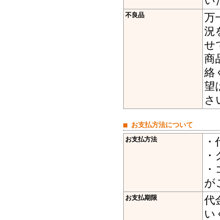
い
不良品
万
況
せ
商
絡
望
さ
■ お支払方法について
お支払方法
・
・
・
が
お支払期限
代
い