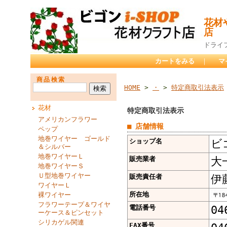
花材
店
ドライ
カートをみる
｜
マ
商品検索
HOME
>
・
>
特定商取引法表示
花材
特定商取引法表示
アメリカンフラワー
■ 店舗情報
ペップ
地巻ワイヤー ゴールド
ショップ名
ビ
＆シルバー
地巻ワイヤーＬ
販売業者
大
地巻ワイヤーＳ
Ｕ型地巻ワイヤー
販売責任者
伊
ワイヤーＬ
所在地
裸ワイヤー
フラワーテープ＆ワイヤ
電話番号
04
ーケース＆ピンセット
シリカゲル関連
FAX番号