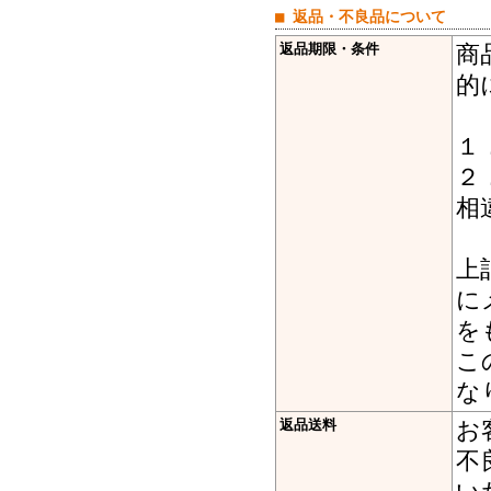
■ 返品・不良品について
返品期限・条件
商
的
１
２
相
上
に
を
こ
な
返品送料
お
不