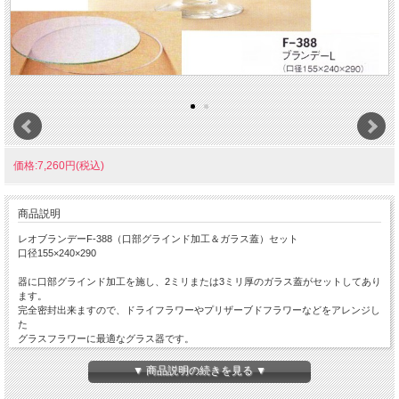
価格:7,260円(税込)
商品説明
レオブランデーF-388（口部グラインド加工＆ガラス蓋）セット
口径155×240×290
器に口部グラインド加工を施し、2ミリまたは3ミリ厚のガラス蓋がセットしてあり
ます。
完全密封出来ますので、ドライフラワーやプリザーブドフラワーなどをアレンジし
た
グラスフラワーに最適なグラス器です。
外国製の輸入ガラス器です。
▼ 商品説明の続きを見る ▼
業務用１ヶ箱入（贈答用ではありません）。
画像にある花は含まれません。