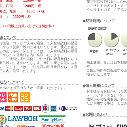
畿、東北 ： 1100円＋税
商品到着後7日以内にメー
い。それを過ぎますと返
国、四国 ： 1200円＋税
くなりますので、ご了承
海道、九州 ： 1350円＋税
縄 ： 1500円＋税
■配送時間について
6,000円以上お買い上げで
送料無料！
期について
行振込・コンビニ決済の場合、ご入金確認日の翌営
日から３営業日以内に発送いたします。受注生産と
記のあるものに関しましては、ご入金確認日の翌営
日から１４営業日以内に発送いたします。
ード・代引決済の場合、ご注文日の翌営業日から３
福山通運、または日本郵
業日以内に発送いたします。受注生産と表記のある
す。
のに関しましては、ご注文日の翌営業日から１４営
ご指定時間帯に配達する
日以内に発送いたします。
指示いたします。
支払いについて
■個人情報について
支払いは以下の方法がご選択いただけます。
お客様からお預かりした大
メールアドレスなど)を、
機関からの提出要請があ
たは利用する事は一切ご
■お問い合わせ