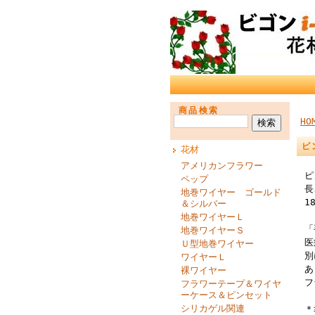
商品検索
HO
ピ
花材
アメリカンフラワー
ピ
ペップ
長
地巻ワイヤー ゴールド
1
＆シルバー
地巻ワイヤーＬ
「
地巻ワイヤーＳ
医
Ｕ型地巻ワイヤー
別
ワイヤーＬ
あ
裸ワイヤー
フ
フラワーテープ＆ワイヤ
ーケース＆ピンセット
シリカゲル関連
＊