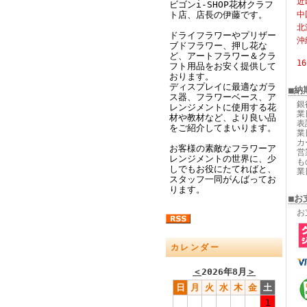
近
ビゴンi-SHOP花材クラフ
ト店、店長の伊藤です。
中
北
ドライフラワーやプリザー
沖
ブドフラワー、押し花な
ど、アートフラワー＆クラ
1
フト用品をお安く提供して
おります。
ディスプレイに最適なガラ
■納
ス器、フラワーベース、ア
銀
レンジメントに使用する花
業
材や教材など、より良い品
表
をご紹介してまいります。
業
カ
お客様の素敵なフラワーア
営
レンジメントの世界に、少
も
しでもお役にたてればと、
業
スタッフ一同がんばってお
ります。
■お
お
カレンダー
＜
2026年8月
＞
日
月
火
水
木
金
土
1