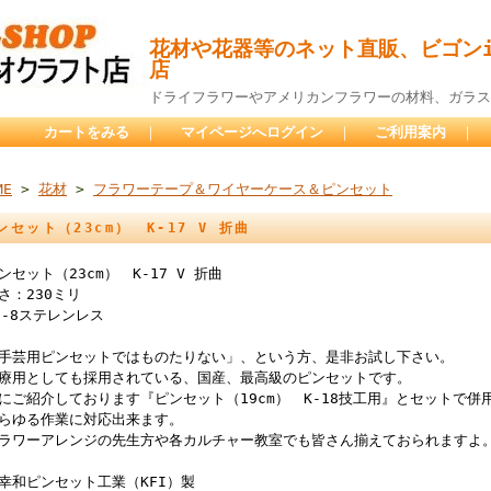
花材や花器等のネット直販、ビゴンi
店
ドライフラワーやアメリカンフラワーの材料、ガラス
カートをみる
｜
マイページへログイン
｜
ご利用案内
｜
ME
>
花材
>
フラワーテープ＆ワイヤーケース＆ピンセット
ンセット（23cm） K-17 V 折曲
ンセット（23cm） K-17 V 折曲
さ：230ミリ
8-8ステレンレス
手芸用ピンセットではものたりない」、という方、是非お試し下さい。
療用としても採用されている、国産、最高級のピンセットです。
にご紹介しております『ピンセット（19cm） K-18技工用』とセットで併
らゆる作業に対応出来ます。
ラワーアレンジの先生方や各カルチャー教室でも皆さん揃えておられますよ
幸和ピンセット工業（KFI）製