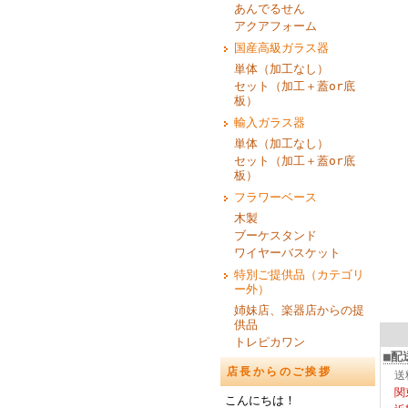
あんでるせん
アクアフォーム
国産高級ガラス器
単体（加工なし）
セット（加工＋蓋or底
板）
輸入ガラス器
単体（加工なし）
セット（加工＋蓋or底
板）
フラワーベース
木製
ブーケスタンド
ワイヤーバスケット
特別ご提供品（カテゴリ
ー外）
姉妹店、楽器店からの提
供品
トレピカワン
■配
店長からのご挨拶
送
関
こんにちは！