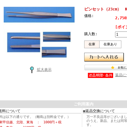
ピンセット（23cm） K
価格:
2,75
[ポイ
購入数:
在庫
在庫あり
拡大表示
返品に
ご利用案内
送料について
■返品交換について
料は以下の通りです。（離島は別料金です。）
万一不良品等がございま
のうえ、新品、または同
東甲信越、北陸、東海 ： 1000円＋税
す。