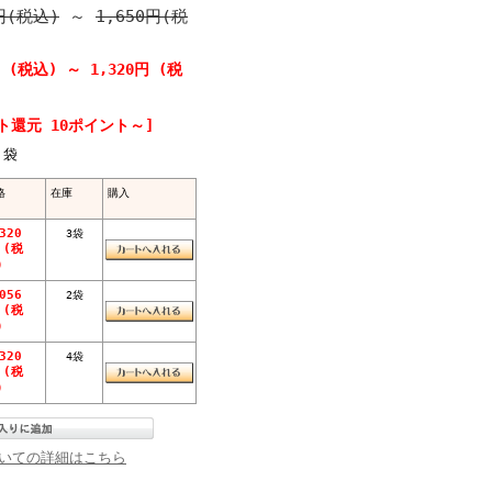
円(税込)
～
1,650円(税
円 (税込)
～
1,320円 (税
ト還元 10ポイント～]
袋
格
在庫
購入
320
3袋
 (税
)
056
2袋
 (税
)
320
4袋
 (税
)
いての詳細はこちら