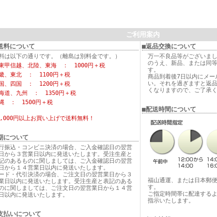
ご利用案内
送料について
■返品交換について
料は以下の通りです。（離島は別料金です。）
万一不良品等がございま
のうえ、新品、または同
東甲信越、北陸、東海 ： 1000円＋税
す。
畿、東北 ： 1100円＋税
商品到着後7日以内にメー
い。それを過ぎますと返
国、四国 ： 1200円＋税
くなりますので、ご了承
海道、九州 ： 1350円＋税
縄 ： 1500円＋税
■配送時間について
6,000円以上お買い上げで
送料無料！
期について
行振込・コンビニ決済の場合、ご入金確認日の翌営
日から３営業日以内に発送いたします。受注生産と
記のあるものに関しましては、ご入金確認日の翌営
日から１４営業日以内に発送いたします。
ード・代引決済の場合、ご注文日の翌営業日から３
福山通運、または日本郵
業日以内に発送いたします。受注生産と表記のある
す。
のに関しましては、ご注文日の翌営業日から１４営
ご指定時間帯に配達する
日以内に発送いたします。
指示いたします。
支払いについて