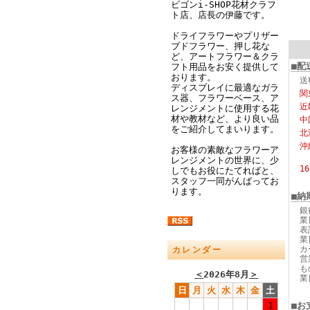
ビゴンi-SHOP花材クラフ
ト店、店長の伊藤です。
ドライフラワーやプリザー
ブドフラワー、押し花な
ど、アートフラワー＆クラ
■配
フト用品をお安く提供して
おります。
送
ディスプレイに最適なガラ
関
ス器、フラワーベース、ア
近
レンジメントに使用する花
材や教材など、より良い品
中
をご紹介してまいります。
北
沖
お客様の素敵なフラワーア
レンジメントの世界に、少
1
しでもお役にたてればと、
スタッフ一同がんばってお
ります。
■納
銀
業
表
業
カ
カレンダー
営
も
＜
2026年8月
＞
業
日
月
火
水
木
金
土
1
■お