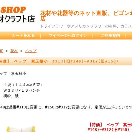
花材や花器等のネット直販、ビゴンi
店
ドライフラワーやアメリカンフラワーの材料、ガラス
カートをみる
｜
マイページへログイン
｜
ご利用案内
｜
ME
>
花材
>
ペップ
特価】 ペップ 素玉極小 #313(旧#148)~#312(旧#150)
ップ 素玉極小
 １袋（１４４本×５束）
 Ｗ３ミリ×Ｌ６センチ
 胡粉、紙
148は品番#313に変更に、#150は#312に変更になり、定価が上がっていま
【特価】 ペップ 素玉極
#148)~#312(旧#150)