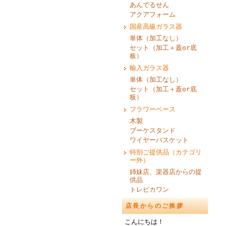
あんでるせん
アクアフォーム
国産高級ガラス器
単体（加工なし）
セット（加工＋蓋or底
板）
輸入ガラス器
単体（加工なし）
セット（加工＋蓋or底
板）
フラワーベース
木製
ブーケスタンド
ワイヤーバスケット
特別ご提供品（カテゴリ
ー外）
姉妹店、楽器店からの提
供品
トレピカワン
店長からのご挨拶
こんにちは！