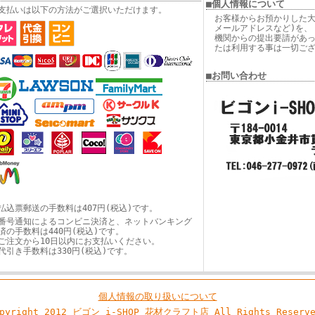
■個人情報について
支払いは以下の方法がご選択いただけます。
お客様からお預かりした大
メールアドレスなど)を、
機関からの提出要請があ
たは利用する事は一切ご
■お問い合わせ
払込票郵送の手数料は407円(税込)です。
番号通知によるコンビニ決済と、ネットバンキング
済の手数料は440円(税込)です。
ご注文から10日以内にお支払いください。
代引き手数料は330円(税込)です。
個人情報の取り扱いについて
opyright 2012 ビゴン i-SHOP 花材クラフト店 All Rights Reserve