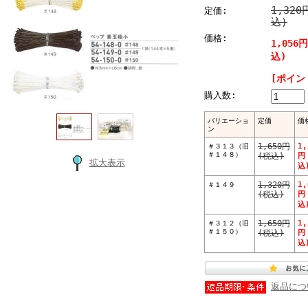
1,320
定価:
込)
価格:
1,056
込)
[ポイン
購入数:
バリエーショ
定価
価
ン
＃３１３（旧
1,650円
1,
＃１４８）
(税込)
円
拡大表示
込
＃１４９
1,320円
1,
(税込)
円
込
＃３１２（旧
1,650円
1,
＃１５０）
(税込)
円
込
返品につ