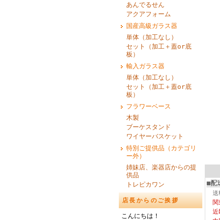
あんでるせん
アクアフォーム
国産高級ガラス器
単体（加工なし）
セット（加工＋蓋or底
板）
輸入ガラス器
単体（加工なし）
セット（加工＋蓋or底
板）
フラワーベース
木製
ブーケスタンド
ワイヤーバスケット
特別ご提供品（カテゴリ
ー外）
姉妹店、楽器店からの提
供品
■配
トレピカワン
送
店長からのご挨拶
関
近
こんにちは！