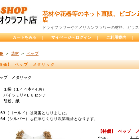
花材や花器等のネット直販、ビゴンi
店
ドライフラワーやアメリカンフラワーの材料、ガラス
カートをみる
｜
マイページへログイン
｜
ご利用案内
｜
ME
>
花材
>
ペップ
特価】 ペップ メタリック
ップ メタリック
 １袋（１４４本×４束）
 パイ５ミリ×Ｌ６センチ
 胡粉、紙
163（ゴールド）は廃番となりました。
164（シルバー）も在庫なくなり次第廃番となります。
【特価】 ペップ 
1,
定価: