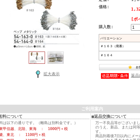
価格:
1,3
[ポ
購入数:
バリエーション
＃１６３（廃番）
＃１６４
拡大表示
返品
ご利用案内
送料について
■返品交換について
料は以下の通りです。（離島は別料金です。）
万一不良品等がございま
のうえ、新品、または同
東甲信越、北陸、東海 ： 1000円＋税
す。
畿、東北 ： 1100円＋税
商品到着後7日以内にメー