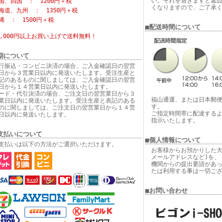
い。それを過ぎますと返
国、四国 ： 1200円＋税
くなりますので、ご了承
海道、九州 ： 1350円＋税
縄 ： 1500円＋税
■配送時間について
6,000円以上お買い上げで
送料無料！
期について
行振込・コンビニ決済の場合、ご入金確認日の翌営
日から３営業日以内に発送いたします。受注生産と
記のあるものに関しましては、ご入金確認日の翌営
日から１４営業日以内に発送いたします。
ード・代引決済の場合、ご注文日の翌営業日から３
福山通運、または日本郵
業日以内に発送いたします。受注生産と表記のある
す。
のに関しましては、ご注文日の翌営業日から１４営
ご指定時間帯に配達する
日以内に発送いたします。
指示いたします。
支払いについて
■個人情報について
支払いは以下の方法がご選択いただけます。
お客様からお預かりした大
メールアドレスなど)を、
機関からの提出要請があ
たは利用する事は一切ご
■お問い合わせ