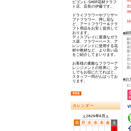
中
ビゴンi-SHOP花材クラフ
ト店、店長の伊藤です。
北
沖
ドライフラワーやプリザー
ブドフラワー、押し花な
1
ど、アートフラワー＆クラ
フト用品をお安く提供して
おります。
■納
ディスプレイに最適なガラ
銀
ス器、フラワーベース、ア
業
レンジメントに使用する花
表
材や教材など、より良い品
業
をご紹介してまいります。
カ
営
お客様の素敵なフラワーア
も
レンジメントの世界に、少
業
しでもお役にたてればと、
スタッフ一同がんばってお
■お
ります。
お
カレンダー
＜
2026年8月
＞
日
月
火
水
木
金
土
1