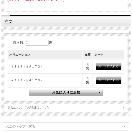
注文
購入数:
袋
バリエーション
在庫
カート
4
＃３１４（旧＃１７２）
袋
4
＃３１５（旧＃１７３）
袋
返品についての詳細はこちら
お店のトップへ戻る