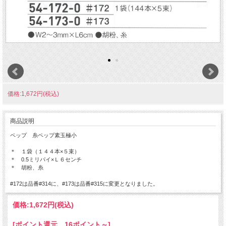
価格:1,672円(税込)
商品説明
ペップ 糸ペップ素玉極小
＊ １袋（１４４本×５束）
＊ 0.5ミリパイ×Ｌ６センチ
＊ 胡粉、糸
#172は品番#314に、#173は品番#315に変更となりました。
価格:
1,672円
(税込)
[ポイント還元 16ポイント～]