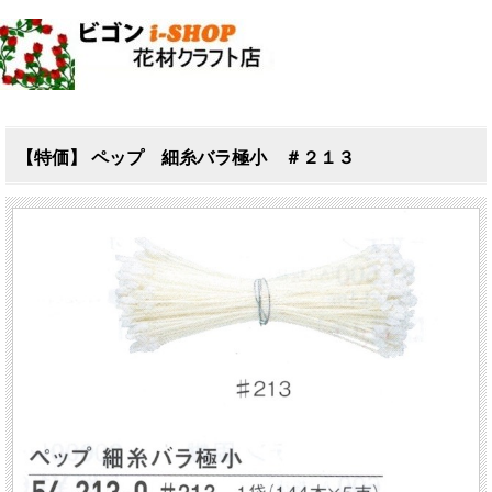
【特価】 ペップ 細糸バラ極小 ＃２１３