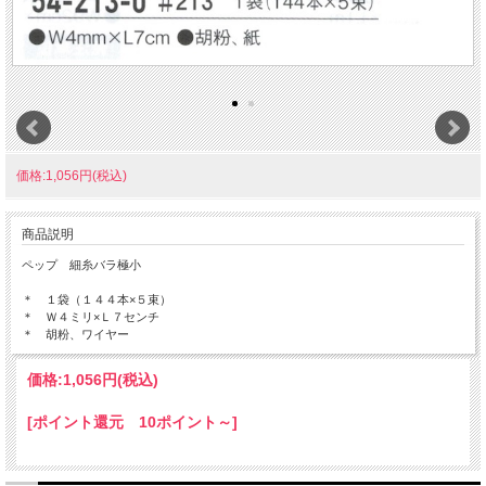
価格:1,056円(税込)
商品説明
ペップ 細糸バラ極小
＊ １袋（１４４本×５束）
＊ Ｗ４ミリ×Ｌ７センチ
＊ 胡粉、ワイヤー
価格:
1,056円
(税込)
[ポイント還元 10ポイント～]