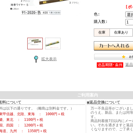
[ポ
色:
購入数:
在庫
在庫あり
拡大表示
返品
ご利用案内
送料について
■返品交換について
料は以下の通りです。（離島は別料金です。）
万一不良品等がございま
のうえ、新品、または同
東甲信越、北陸、東海 ： 1000円＋税
す。
畿、東北 ： 1100円＋税
商品到着後7日以内にメー
い。それを過ぎますと返
国、四国 ： 1200円＋税
くなりますので、ご了承
海道、九州 ： 1350円＋税