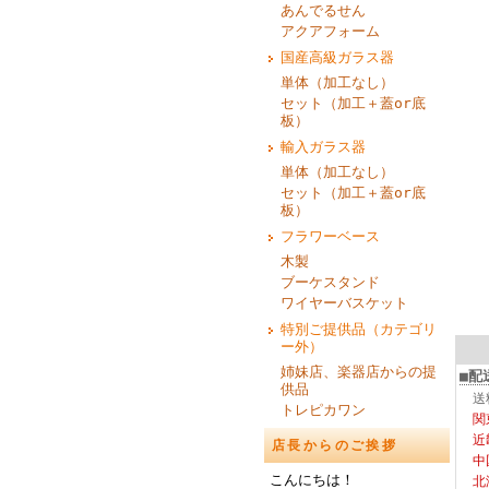
あんでるせん
アクアフォーム
国産高級ガラス器
単体（加工なし）
セット（加工＋蓋or底
板）
輸入ガラス器
単体（加工なし）
セット（加工＋蓋or底
板）
フラワーベース
木製
ブーケスタンド
ワイヤーバスケット
特別ご提供品（カテゴリ
ー外）
姉妹店、楽器店からの提
■配
供品
送
トレピカワン
関
近
店長からのご挨拶
中
こんにちは！
北