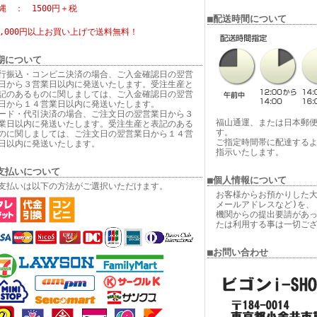
縄 ： 1500円＋税
■配送時間について
6,000円以上お買い上げで
送料無料！
期について
行振込・コンビニ決済の場合、ご入金確認日の翌営
日から３営業日以内に発送いたします。受注生産と
記のあるものに関しましては、ご入金確認日の翌営
日から１４営業日以内に発送いたします。
ード・代引決済の場合、ご注文日の翌営業日から３
福山通運、または日本郵
業日以内に発送いたします。受注生産と表記のある
す。
のに関しましては、ご注文日の翌営業日から１４営
ご指定時間帯に配達する
日以内に発送いたします。
指示いたします。
支払いについて
■個人情報について
支払いは以下の方法がご選択いただけます。
お客様からお預かりした大
メールアドレスなど)を、
機関からの提出要請があ
たは利用する事は一切ご
■お問い合わせ