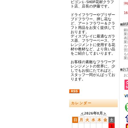
ビゴンi-SHOP花材クラフ
沖
ト店、店長の伊藤です。
1
ドライフラワーやプリザー
ブドフラワー、押し花な
ど、アートフラワー＆クラ
■納
フト用品をお安く提供して
銀
おります。
業
ディスプレイに最適なガラ
表
ス器、フラワーベース、ア
業
レンジメントに使用する花
カ
材や教材など、より良い品
営
をご紹介してまいります。
も
業
お客様の素敵なフラワーア
レンジメントの世界に、少
■お
しでもお役にたてればと、
スタッフ一同がんばってお
お
ります。
カレンダー
＜
2026年8月
＞
日
月
火
水
木
金
土
1