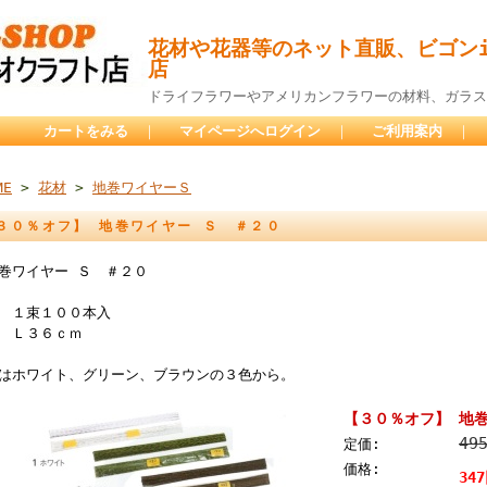
花材や花器等のネット直販、ビゴンi
店
ドライフラワーやアメリカンフラワーの材料、ガラス
カートをみる
｜
マイページへログイン
｜
ご利用案内
｜
ME
>
花材
>
地巻ワイヤーＳ
３０％オフ】 地巻ワイヤー Ｓ ＃２０
巻ワイヤー Ｓ ＃２０
 １束１００本入
 Ｌ３６ｃｍ
はホワイト、グリーン、ブラウンの３色から。
【３０％オフ】 地
49
定価:
価格:
34