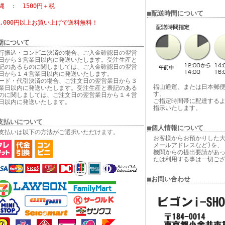
縄 ： 1500円＋税
■配送時間について
6,000円以上お買い上げで
送料無料！
期について
行振込・コンビニ決済の場合、ご入金確認日の翌営
日から３営業日以内に発送いたします。受注生産と
記のあるものに関しましては、ご入金確認日の翌営
日から１４営業日以内に発送いたします。
ード・代引決済の場合、ご注文日の翌営業日から３
福山通運、または日本郵
業日以内に発送いたします。受注生産と表記のある
す。
のに関しましては、ご注文日の翌営業日から１４営
ご指定時間帯に配達する
日以内に発送いたします。
指示いたします。
支払いについて
■個人情報について
支払いは以下の方法がご選択いただけます。
お客様からお預かりした大
メールアドレスなど)を、
機関からの提出要請があ
たは利用する事は一切ご
■お問い合わせ