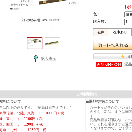
[ポ
色:
購入数:
在庫
在庫あり
拡大表示
返品
ご利用案内
送料について
■返品交換について
料は以下の通りです。（離島は別料金です。）
万一不良品等がございま
のうえ、新品、または同
東甲信越、北陸、東海 ： 1000円＋税
す。
畿、東北 ： 1100円＋税
商品到着後7日以内にメー
い。それを過ぎますと返
国、四国 ： 1200円＋税
くなりますので、ご了承
海道、九州 ： 1350円＋税