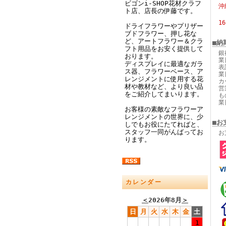
ビゴンi-SHOP花材クラフ
沖
ト店、店長の伊藤です。
1
ドライフラワーやプリザー
ブドフラワー、押し花な
ど、アートフラワー＆クラ
■納
フト用品をお安く提供して
銀
おります。
業
ディスプレイに最適なガラ
表
ス器、フラワーベース、ア
業
レンジメントに使用する花
カ
材や教材など、より良い品
営
をご紹介してまいります。
も
業
お客様の素敵なフラワーア
レンジメントの世界に、少
■お
しでもお役にたてればと、
スタッフ一同がんばってお
お
ります。
カレンダー
＜
2026年8月
＞
日
月
火
水
木
金
土
1