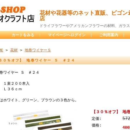
花材や花器等のネット直販、ビゴンi
店
ドライフラワーやアメリカンフラワーの材料、ガラス
カートをみる
｜
マイページへログイン
｜
ご利用案内
｜
ME
>
花材
>
地巻ワイヤーＳ
３０％オフ】 地巻ワイヤー Ｓ ＃２４
巻ワイヤー Ｓ ＃２４
 １束２００本入
 Ｌ３６ｃｍ
はホワイト、グリーン、ブラウンの３色から。
【３０％オフ】 地
57
定価:
価格:
40