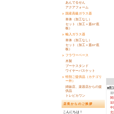
あんでるせん
アクアフォーム
国産高級ガラス器
単体（加工なし）
セット（加工＋蓋or底
板）
輸入ガラス器
単体（加工なし）
セット（加工＋蓋or底
板）
フラワーベース
木製
ブーケスタンド
ワイヤーバスケット
特別ご提供品（カテゴリ
ー外）
姉妹店、楽器店からの提
■配
供品
送
トレピカワン
関
近
店長からのご挨拶
中
こんにちは！
北