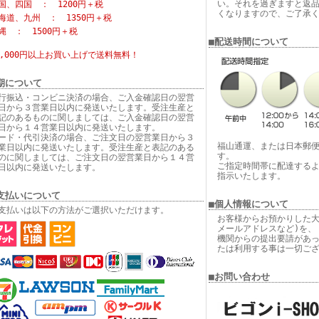
い。それを過ぎますと返
国、四国 ： 1200円＋税
くなりますので、ご了承
海道、九州 ： 1350円＋税
縄 ： 1500円＋税
■配送時間について
6,000円以上お買い上げで
送料無料！
期について
行振込・コンビニ決済の場合、ご入金確認日の翌営
日から３営業日以内に発送いたします。受注生産と
記のあるものに関しましては、ご入金確認日の翌営
日から１４営業日以内に発送いたします。
ード・代引決済の場合、ご注文日の翌営業日から３
福山通運、または日本郵
業日以内に発送いたします。受注生産と表記のある
す。
のに関しましては、ご注文日の翌営業日から１４営
ご指定時間帯に配達する
日以内に発送いたします。
指示いたします。
支払いについて
■個人情報について
支払いは以下の方法がご選択いただけます。
お客様からお預かりした大
メールアドレスなど)を、
機関からの提出要請があ
たは利用する事は一切ご
■お問い合わせ