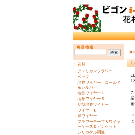
商品検索
HO
【
花材
アメリカンフラワー
L
ペップ
1
地巻ワイヤー ゴールド
＆シルバー
こ
地巻ワイヤーＬ
業
地巻ワイヤーＳ
画
Ｕ型地巻ワイヤー
ワイヤーＬ
ド
裸ワイヤー
で
フラワーテープ＆ワイヤ
ーケース＆ピンセット
シリカゲル関連