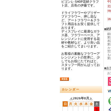
ビゴンi-SHOP花材クラフ
中
ト店、店長の伊藤です。
北
沖
ドライフラワーやプリザー
ブドフラワー、押し花な
1
ど、アートフラワー＆クラ
フト用品をお安く提供して
おります。
■納
ディスプレイに最適なガラ
銀
ス器、フラワーベース、ア
業
レンジメントに使用する花
表
材や教材など、より良い品
業
をご紹介してまいります。
カ
営
お客様の素敵なフラワーア
も
レンジメントの世界に、少
業
しでもお役にたてればと、
スタッフ一同がんばってお
■お
ります。
お
カレンダー
＜
2026年8月
＞
日
月
火
水
木
金
土
1