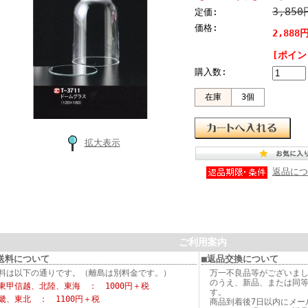
3,85
定価:
価格:
2,888
[ポイン
購入数:
在庫
3個
拡大表示
返品につ
ご利用案内
送料について
■返品交換について
料は以下の通りです。（離島は別料金です。）
万一不良品等がございま
のうえ、新品、または同
東甲信越、北陸、東海 ： 1000円＋税
す。
畿、東北 ： 1100円＋税
商品到着後7日以内にメー