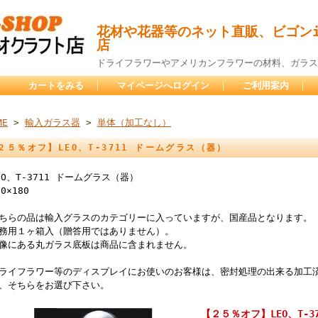
花材や花器等のネット直販、ビゴンi
店
ドライフラワーやアメリカンフラワーの材料、ガラス
カートをみる
｜
マイページへログイン
｜
ご利用案内
｜
ME
>
輸入ガラス器
>
単体（加工なし）
２５％オフ】LEO、T-3711 ドームグラス（器）
EO、T-3711 ドームグラス（器）
20×180
ちらの品は輸入グラスのカテゴリーに入っていますが、国産品となります。
務用１ヶ箱入（贈答用ではありません）。
像にある丸ガラス底板は商品に含まれません。
ライフラワー等のディスプレイにお使いのお客様は、密封処理の出来る加工
、そちらをお選び下さい。
【２５％オフ】LEO、T-3