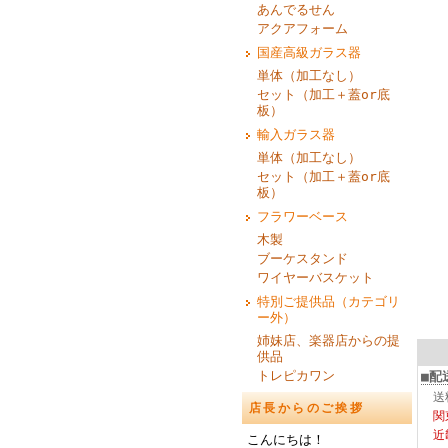
あんでるせん
アクアフォーム
国産高級ガラス器
単体（加工なし）
セット（加工＋蓋or底
板）
輸入ガラス器
単体（加工なし）
セット（加工＋蓋or底
板）
フラワーベース
木製
ブーケスタンド
ワイヤーバスケット
特別ご提供品（カテゴリ
ー外）
姉妹店、楽器店からの提
供品
トレピカワン
■配
送
店長からのご挨拶
関
近
こんにちは！