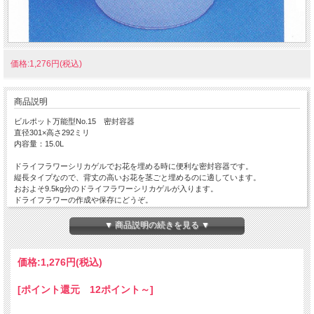
価格:1,276円(税込)
商品説明
ビルポット万能型No.15 密封容器
直径301×高さ292ミリ
内容量：15.0L
ドライフラワーシリカゲルでお花を埋める時に便利な密封容器です。
縦長タイプなので、背丈の高いお花を茎ごと埋めるのに適しています。
おおよそ9.5kg分のドライフラワーシリカゲルが入ります。
ドライフラワーの作成や保存にどうぞ。
＊材質：フタ／ポリエチレン、本体／ＰＰ（ポリプロピレン）
▼ 商品説明の続きを見る ▼
＊耐熱温度：フタ／60℃、本体／110℃
価格:
1,276円
(税込)
[ポイント還元 12ポイント～]